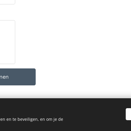
enen
en en te beveiligen, en om je de
© 2025 Alle rechten voorbehouden
De Kornuiten